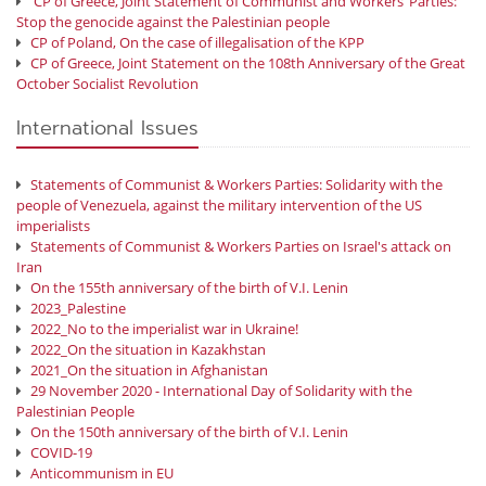
CP of Greece, Joint Statement of Communist and Workers’ Parties:
Stop the genocide against the Palestinian people
CP of Poland, On the case of illegalisation of the KPP
CP of Greece, Joint Statement on the 108th Anniversary of the Great
October Socialist Revolution
International Issues
Statements of Communist & Workers Parties: Solidarity with the
people of Venezuela, against the military intervention of the US
imperialists
Statements of Communist & Workers Parties on Israel's attack on
Iran
On the 155th anniversary of the birth of V.I. Lenin
2023_Palestine
2022_No to the imperialist war in Ukraine!
2022_On the situation in Kazakhstan
2021_On the situation in Afghanistan
29 November 2020 - International Day of Solidarity with the
Palestinian People
On the 150th anniversary of the birth of V.I. Lenin
COVID-19
Anticommunism in EU