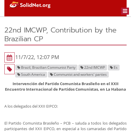
Togg
navi
22nd IMCWP, Contribution by the
Brazilian CP
11/7/22, 12:07 PM
Brazil, Brazilian Communist Party
22nd IMCWP
Es
South America
Communist and workers' parties
Intervención del Partido Comunista Brasileño en el XXII
Encuentro Internacional de Partidos Comunistas, en La Habana
A los delegados del XXII EIPCO:
El Partido Comunista Brasileño – PCB – saluda a todos los delegados
participantes del XXII EIPCO, en especial a los camaradas del Partido