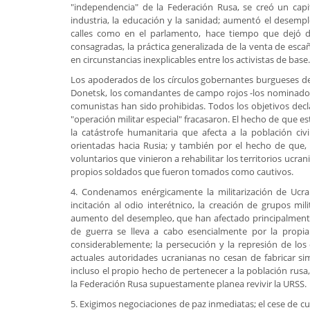
"independencia" de la Federación Rusa, se creó un capi
industria, la educación y la sanidad; aumentó el desemple
calles como en el parlamento, hace tiempo que dejó de
consagradas, la práctica generalizada de la venta de esca
en circunstancias inexplicables entre los activistas de base.
Los apoderados de los círculos gobernantes burgueses de
Donetsk, los comandantes de campo rojos -los nominados p
comunistas han sido prohibidas. Todos los objetivos decla
"operación militar especial" fracasaron. El hecho de que e
la catástrofe humanitaria que afecta a la población civ
orientadas hacia Rusia; y también por el hecho de que, m
voluntarios que vinieron a rehabilitar los territorios ucr
propios soldados que fueron tomados como cautivos.
4. Condenamos enérgicamente la militarización de Ucra
incitación al odio interétnico, la creación de grupos mi
aumento del desempleo, que han afectado principalmente a
de guerra se lleva a cabo esencialmente por la propia
considerablemente; la persecución y la represión de los 
actuales autoridades ucranianas no cesan de fabricar 
incluso el propio hecho de pertenecer a la población rusa
la Federación Rusa supuestamente planea revivir la URSS.
5. Exigimos negociaciones de paz inmediatas; el cese de cual