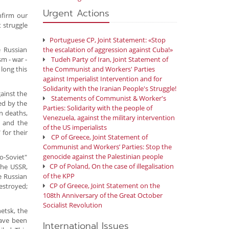
Urgent Actions
nfirm our
t struggle
Portuguese CP, Joint Statement: «Stop
e Russian
the escalation of aggression against Cuba!»
sm - war -
Tudeh Party of Iran, Joint Statement of
long this
the Communist and Workers' Parties
against Imperialist Intervention and for
Solidarity with the Iranian People's Struggle!
ainst the
Statements of Communist & Worker's
red by the
Parties: Solidarity with the people of
n deaths,
Venezuela, against the military intervention
t and the
of the US imperialists
 for their
CP of Greece, Joint Statement of
Communist and Workers’ Parties: Stop the
genocide against the Palestinian people
o-Soviet"
CP of Poland, On the case of illegalisation
the USSR,
of the KPP
e Russian
CP of Greece, Joint Statement on the
estroyed;
108th Anniversary of the Great October
Socialist Revolution
etsk, the
have been
International Issues