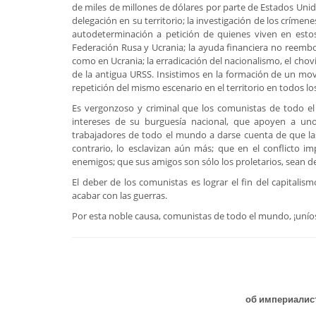
de miles de millones de dólares por parte de Estados Unid
delegación en su territorio; la investigación de los crímene
autodeterminación a petición de quienes viven en estos te
Federación Rusa y Ucrania; la ayuda financiera no reembo
como en Ucrania; la erradicación del nacionalismo, el chovin
de la antigua URSS. Insistimos en la formación de un movi
repetición del mismo escenario en el territorio en todos 
Es vergonzoso y criminal que los comunistas de todo el
intereses de su burguesía nacional, que apoyen a un
trabajadores de todo el mundo a darse cuenta de que las
contrario, lo esclavizan aún más; que en el conflicto imp
enemigos; que sus amigos son sólo los proletarios, sean d
El deber de los comunistas es lograr el fin del capitalis
acabar con las guerras.
Por esta noble causa, comunistas de todo el mundo, ¡uníos
об империалис