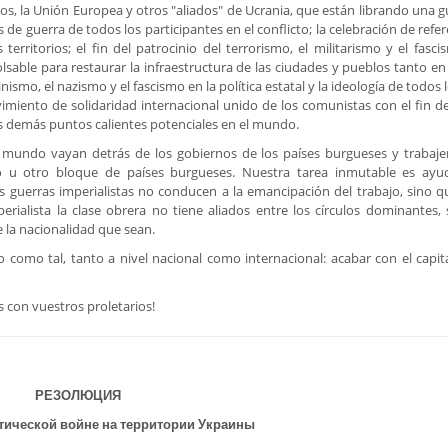
os, la Unión Europea y otros "aliados" de Ucrania, que están librando una g
s de guerra de todos los participantes en el conflicto; la celebración de ref
rritorios; el fin del patrocinio del terrorismo, el militarismo y el fasci
lsable para restaurar la infraestructura de las ciudades y pueblos tanto e
ismo, el nazismo y el fascismo en la política estatal y la ideología de todos 
miento de solidaridad internacional unido de los comunistas con el fin de 
los demás puntos calientes potenciales en el mundo.
 mundo vayan detrás de los gobiernos de los países burgueses y trabaje
o u otro bloque de países burgueses. Nuestra tarea inmutable es ayu
 guerras imperialistas no conducen a la emancipación del trabajo, sino qu
erialista la clase obrera no tiene aliados entre los círculos dominantes, 
e la nacionalidad que sean.
mo como tal, tanto a nivel nacional como internacional: acabar con el capit
 con vuestros proletarios!
РЕЗОЛЮЦИЯ
тической войне на территории Украины