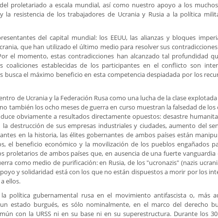
el proletariado a escala mundial, así como nuestro apoyo a los mucho
 la resistencia de los trabajadores de Ucrania y Rusia a la política milita
esentantes del capital mundial: los EEUU, las alianzas y bloques imperial
crania, que han utilizado el último medio para resolver sus contradicciones 
a. Por el momento, estas contradicciones han alcanzado tal profundidad q
s coaliciones establecidas de los participantes en el conflicto son int
las busca el máximo beneficio en esta competencia despiadada por los recur
dentro de Ucrania y la Federación Rusa como una lucha de la clase explotada 
, sino también los ocho meses de guerra en curso muestran la falsedad de los
onduce obviamente a resultados directamente opuestos: desastre humanitar
on la destrucción de sus empresas industriales y ciudades, aumento del se
 antes en la historia, las élites gobernantes de ambos países están manipu
os, el beneficio económico y la movilización de los pueblos engañados pa
 los proletarios de ambos países que, en ausencia de una fuerte vanguardia
rra como medio de purificación: en Rusia, de los "ucronazis" (nazis ucrani
 apoyo y solidaridad está con los que no están dispuestos a morir por los in
a ellos.
la política gubernamental rusa en el movimiento antifascista o, más a
o un estado burgués, es sólo nominalmente, en el marco del derecho bu
mún con la URSS ni en su base ni en su superestructura. Durante los 3