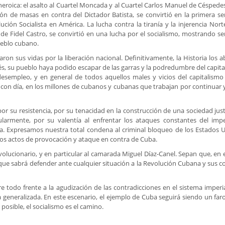
roica: el asalto al Cuartel Moncada y al Cuartel Carlos Manuel de Céspedes
ón de masas en contra del Dictador Batista, se convirtió en la primera se
ión Socialista en América. La lucha contra la tiranía y la injerencia Nort
 de Fidel Castro, se convirtió en una lucha por el socialismo, mostrando ser
pueblo cubano.
n sus vidas por la liberación nacional. Definitivamente, la Historia los ab
és, su pueblo haya podido escapar de las garras y la podredumbre del capita
l desempleo, y en general de todos aquellos males y vicios del capitalism
con día, en los millones de cubanos y cubanas que trabajan por continuar 
r su resistencia, por su tenacidad en la construcción de una sociedad just
ularmente, por su valentía al enfrentar los ataques constantes del impe
a. Expresamos nuestra total condena al criminal bloqueo de los Estados 
a los actos de provocación y ataque en contra de Cuba.
lucionario, y en particular al camarada Miguel Díaz-Canel. Sepan que, en e
ue sabrá defender ante cualquier situación a la Revolución Cubana y sus c
 todo frente a la agudización de las contradicciones en el sistema imperial
generalizada. En este escenario, el ejemplo de Cuba seguirá siendo un faro
posible, el socialismo es el camino.