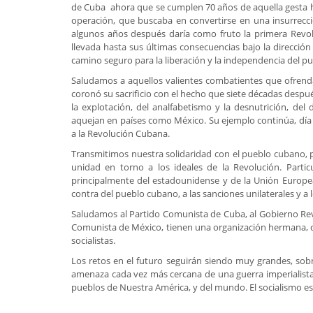
de Cuba ahora que se cumplen 70 años de aquella gesta he
operación, que buscaba en convertirse en una insurrecci
algunos años después daría como fruto la primera Revoluc
llevada hasta sus últimas consecuencias bajo la dirección
camino seguro para la liberación y la independencia del 
Saludamos a aquellos valientes combatientes que ofrendaro
coronó su sacrificio con el hecho que siete décadas despu
la explotación, del analfabetismo y la desnutrición, de
aquejan en países como México. Su ejemplo continúa, día 
a la Revolución Cubana.
Transmitimos nuestra solidaridad con el pueblo cubano, po
unidad en torno a los ideales de la Revolución. Partic
principalmente del estadounidense y de la Unión Europe
contra del pueblo cubano, a las sanciones unilaterales y 
Saludamos al Partido Comunista de Cuba, al Gobierno Revo
Comunista de México, tienen una organización hermana, q
socialistas.
Los retos en el futuro seguirán siendo muy grandes, sobre
amenaza cada vez más cercana de una guerra imperialista 
pueblos de Nuestra América, y del mundo. El socialismo es 