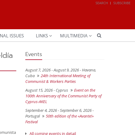
SEARCH
SUBSCRIBE
NAL ISSUES
LINKS
MULTIMEDIA
ldía
Events
August 7, 2026 - August 9, 2026 -
Havana,
Cuba
24th International Meeting of
Communist & Workers Parties
August 15, 2026 -
Cyprus
Event on the
100th Anniversary of the Communist Party of
Cyprus-AKEL
September 4, 2026 - September 6, 2026 -
Portugal
50th edition of the «Avante!»
Festival
Comunista
All coming events in detail