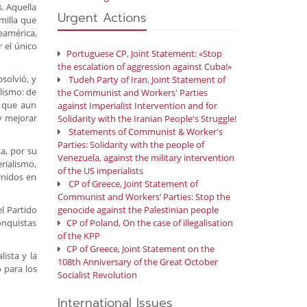
. Aquella
Urgent Actions
milla que
eamérica,
 el único
Portuguese CP, Joint Statement: «Stop
the escalation of aggression against Cuba!»
solvió, y
Tudeh Party of Iran, Joint Statement of
lismo: de
the Communist and Workers' Parties
o que aun
against Imperialist Intervention and for
y mejorar
Solidarity with the Iranian People's Struggle!
Statements of Communist & Worker's
Parties: Solidarity with the people of
a, por su
Venezuela, against the military intervention
rialismo,
of the US imperialists
Unidos en
CP of Greece, Joint Statement of
Communist and Workers’ Parties: Stop the
l Partido
genocide against the Palestinian people
onquistas
CP of Poland, On the case of illegalisation
of the KPP
CP of Greece, Joint Statement on the
ista y la
108th Anniversary of the Great October
 para los
Socialist Revolution
International Issues