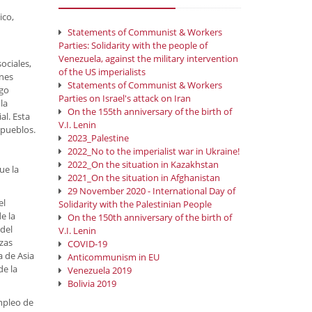
ico,
Statements of Communist & Workers
Parties: Solidarity with the people of
Venezuela, against the military intervention
ociales,
of the US imperialists
ones
Statements of Communist & Workers
rgo
Parties on Israel's attack on Iran
la
On the 155th anniversary of the birth of
al. Esta
V.I. Lenin
 pueblos.
2023_Palestine
2022_No to the imperialist war in Ukraine!
2022_On the situation in Kazakhstan
ue la
2021_On the situation in Afghanistan
29 November 2020 - International Day of
el
Solidarity with the Palestinian People
e la
On the 150th anniversary of the birth of
 del
V.I. Lenin
azas
COVID-19
a de Asia
Anticommunism in EU
de la
Venezuela 2019
Bolivia 2019
empleo de