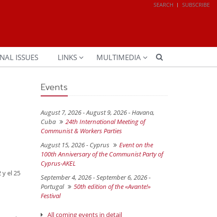
SEARCH
SUBSCRIBE
NAL ISSUES
LINKS
MULTIMEDIA
Events
August 7, 2026 - August 9, 2026 -
Havana,
Cuba
24th International Meeting of
Communist & Workers Parties
August 15, 2026 -
Cyprus
Event on the
100th Anniversary of the Communist Party of
Cyprus-AKEL
 y el 25
September 4, 2026 - September 6, 2026 -
Portugal
50th edition of the «Avante!»
Festival
All coming events in detail