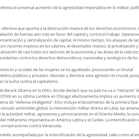
fiesta el universal aumento de la agresividad imperialista en lo militar, polít
a ofensiva que apunta a la destrucción masiva de los derechos económicos, s
rrelación de fuerzas aún más en favor del capital y contra el trabajo. Operaci
ncentración y centralización de capital. Al mismo tiempo, los ataques de la
con recortes masivos en los salarios, el desempleo masivo, la privatización y 
atización de casi todos los sectores de la economía y las áreas de la vida soci
ecedentes contra los derechos democráticos, nacionales y ecológicos de los
onómicos y sociales de las mujeres se ha agudizado, provocando un brutal
itos públicos y privados. Abordar y derrotar esta agresión es crucial, porq
en la lucha contra el capitalismo.
de Barack Obama en la ONU, donde declaró que su país no va a "retirarse" d
 OTAN en su última cumbre en Chicago efectivamente implica un aumento d
lema de "defensa inteligente". Esto incluye el lanzamiento de la primera fase
scudo antimisiles global, la intervención militar directa en Libia, las amen
la actividad militar, agresiones y provocaciones en el Oriente Medio, la zon
 del militarismo imperialista en América Latina y el Caribe. La intensificación 
s conspiraciones contra Venezuela.
ambién acompañada por la intensificación de la agresividad, tales como el 