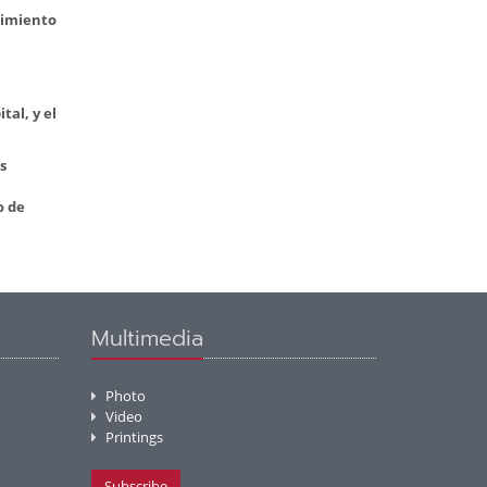
cimiento
tal, y el
s
o de
Multimedia
Photo
Video
Printings
Subscribe