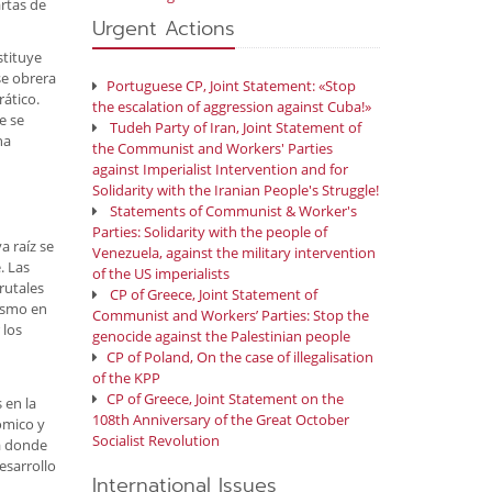
artas de
Urgent Actions
stituye
se obrera
Portuguese CP, Joint Statement: «Stop
rático.
the escalation of aggression against Cuba!»
e se
Tudeh Party of Iran, Joint Statement of
ha
the Communist and Workers' Parties
against Imperialist Intervention and for
Solidarity with the Iranian People's Struggle!
Statements of Communist & Worker's
Parties: Solidarity with the people of
a raíz se
Venezuela, against the military intervention
. Las
of the US imperialists
rutales
CP of Greece, Joint Statement of
lismo en
Communist and Workers’ Parties: Stop the
 los
genocide against the Palestinian people
CP of Poland, On the case of illegalisation
of the KPP
CP of Greece, Joint Statement on the
 en la
108th Anniversary of the Great October
nómico y
Socialist Revolution
sa donde
esarrollo
International Issues