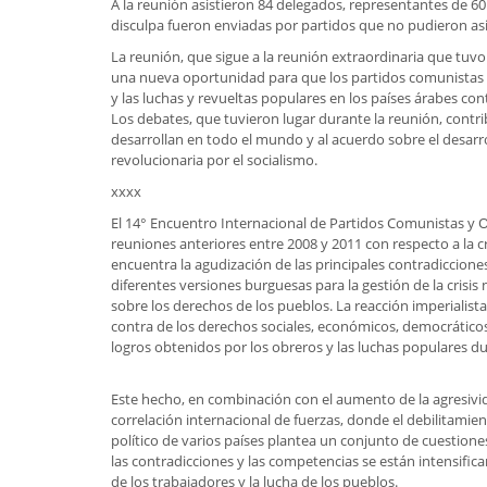
A la reunión asistieron 84 delegados, representantes de 60
disculpa fueron enviadas por partidos que no pudieron as
La reunión, que sigue a la reunión extraordinaria que tuvo 
una nueva oportunidad para que los partidos comunistas y
y las luchas y revueltas populares en los países árabes cont
Los debates, que tuvieron lugar durante la reunión, contri
desarrollan en todo el mundo y al acuerdo sobre el desarr
revolucionaria por el socialismo.
xxxx
El 14° Encuentro Internacional de Partidos Comunistas y O
reuniones anteriores entre 2008 y 2011 con respecto a la cr
encuentra la agudización de las principales contradicciones
diferentes versiones burguesas para la gestión de la crisis
sobre los derechos de los pueblos. La reacción imperialista
contra de los derechos sociales, económicos, democráticos
logros obtenidos por los obreros y las luchas populares dura
Este hecho, en combinación con el aumento de la agresivida
correlación internacional de fuerzas, donde el debilitamien
político de varios países plantea un conjunto de cuestione
las contradicciones y las competencias se están intensific
de los trabajadores y la lucha de los pueblos.