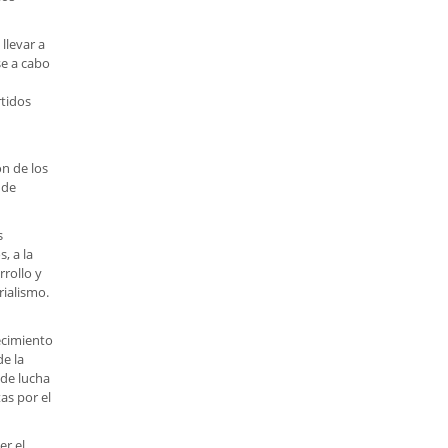
llevar a
se a cabo
rtidos
ón de los
 de
s
, a la
rrollo y
rialismo.
lecimiento
de la
 de lucha
as por el
er el