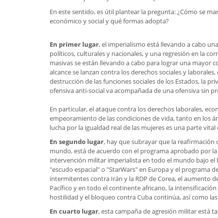
En este sentido, es útil plantear la pregunta: ¿Cómo se mani
económico y social y qué formas adopta?
En primer lugar
, el imperialismo está llevando a cabo un
políticos, culturales y nacionales, y una regresión en la co
masivas se están llevando a cabo para lograr una mayor co
alcance se lanzan contra los derechos sociales y laborales, 
destrucción de las funciones sociales de los Estados, la priv
ofensiva anti-social va acompañada de una ofensiva sin pr
En particular, el ataque contra los derechos laborales, ec
empeoramiento de las condiciones de vida, tanto en los ámb
lucha por la igualdad real de las mujeres es una parte vital 
En segundo lugar
, hay que subrayar que la reafirmación 
mundo, está de acuerdo con el programa aprobado por la
intervención militar imperialista en todo el mundo bajo el 
"escudo espacial" o "StarWars" en Europa y el programa de e
intermitentes contra Irán y la RDP de Corea, el aumento de 
Pacífico y en todo el continente africano, la intensificación
hostilidad y el bloqueo contra Cuba continúa, así como la
En cuarto lugar
, esta campaña de agresión militar está t