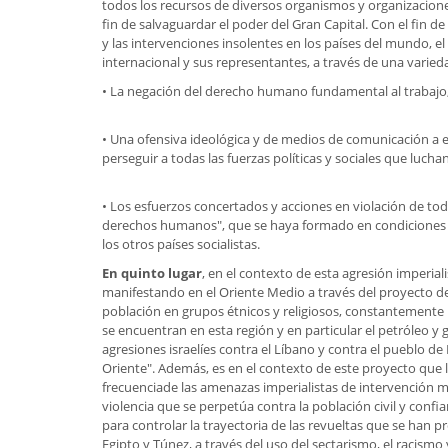
todos los recursos de diversos organismos y organizaciones
fin de salvaguardar el poder del Gran Capital. Con el fin d
y las intervenciones insolentes en los países del mundo, el
internacional y sus representantes, a través de una varie
• La negación del derecho humano fundamental al trabajo, y
• Una ofensiva ideológica y de medios de comunicación a es
perseguir a todas las fuerzas políticas y sociales que luc
• Los esfuerzos concertados y acciones en violación de todo
derechos humanos", que se haya formado en condiciones de 
los otros países socialistas.
En quinto lugar
, en el contexto de esta agresión imperia
manifestando en el Oriente Medio a través del proyecto del
población en grupos étnicos y religiosos, constantemente l
se encuentran en esta región y en particular el petróleo y g
agresiones israelíes contra el Líbano y contra el pueblo d
Oriente". Además, es en el contexto de este proyecto que 
frecuenciade las amenazas imperialistas de intervención mi
violencia que se perpetúa contra la población civil y confi
para controlar la trayectoria de las revueltas que se han p
Egipto y Túnez, a través del uso del sectarismo, el racismo