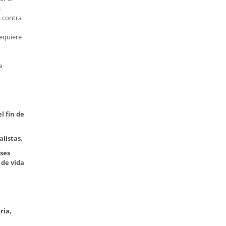
s
s contra
requiere
a
l fin de
alistas.
íses
 de vida
a
ria,