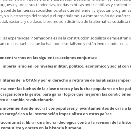
uesa, y todas sus tendencias, teorías exóticas anti-científicas y corriente
el papel de las fuerzas socialdemócratas que defienden y ejecutan programa
oyo a la estrategia del capital y el imperialismo. La comprensión del carácter
ial, nacional y de clase, la promoción distintiva de la alternativa socialista 
.
s, las experiencias internacionales de la construcción socialista demuestran l
ad con los pueblos que luchan por el socialismo y están involucrados en la
concentrarnos en las siguientes acciones conjuntas:
imperialismo en los niveles militar, político, económico y social con e
ilitares de la OTAN y por el derecho a retirarse de las alianzas imperi
rtalecer las luchas de la clase obrera y las luchas populares en los pa
 cargas sobre la gente, para ganar logros que mejoren las condiciones
ecto el cambio revolucionario.
los movimientos democráticos populares y levantamientos de cara a l
zo categórico a la intervención imperialista en estos países.
icomunista; librar una lucha ideológica contra la revisión de la histo
 comunista y obrero en la historia humana.