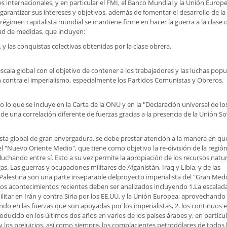
 internacionales, y en particular el FMI, el Banco Mundial y la Unión Europe
e garantizar sus intereses y objetivos, además de fomentar el desarrollo de la
 régimen capitalista mundial se mantiene firme en hacer la guerra a la clase 
dad de medidas, que incluyen:
 las conquistas colectivas obtenidas por la clase obrera.
cala global con el objetivo de contener a los trabajadores y las luchas popu
han contra el imperialismo, especialmente los Partidos Comunistas y Obreros.
 lo que se incluye en la Carta de la ONU y en la "Declaración universal de lo
una correlación diferente de fuerzas gracias a la presencia de la Unión Sov
lista global de gran envergadura, se debe prestar atención a la manera en qu
 "Nuevo Oriente Medio", que tiene como objetivo la re-división de la región
uchando entre sí. Esto a su vez permite la apropiación de los recursos natu
as. Las guerras y ocupaciones militares de Afganistán, Iraq y Libia, y de las
e Palestina son una parte inseparable delproyecto imperialista del "Gran Med
los acontecimientos recientes deben ser analizados incluyendo 1.La escalada
litar en Irán y contra Siria por los EE.UU. y la Unión Europea, aprovechando 
ando en las fuerzas que son apoyadas por los imperialistas, 2. los continuos 
roducido en los últimos dos años en varios de los países árabes y, en particul
 y los prejuicios, así como siempre, los complacientes petrodólares de todos 