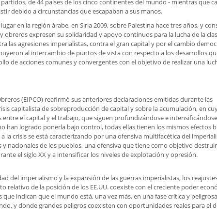
 partidos, de 44 países de los cinco continentes del mundo - mientras que c
istir debido a circunstancias que escapaban a sus manos.
lugar en la región árabe, en Siria 2009, sobre Palestina hace tres años, y con
 obreros expresen su solidaridad y apoyo continuos para la lucha de la cla
ra las agresiones imperialistas, contra el gran capital y por el cambio democ
buyeron al intercambio de puntos de vista con respecto a los desarrollos qu
ollo de acciones comunes y convergentes con el objetivo de realizar una luc
breros (EIPCO) reafirmó sus anteriores declaraciones emitidas durante las
isis capitalista de sobreproducción de capital y sobre la acumulación, en cuy
 entre el capital y el trabajo, que siguen profundizándose e intensificándose
 no han logrado ponerla bajo control, todas ellas tienen los mismos efectos b
 a la crisis se está caracterizando por una ofensiva multifacética del imperia
 y nacionales de los pueblos, una ofensiva que tiene como objetivo destruir
nte el siglo XX y a intensificar los niveles de explotación y opresión.
d del imperialismo y la expansión de las guerras imperialistas, los reajustes
to relativo de la posición de los EE.UU. coexiste con el creciente poder eco
s que indican que el mundo está, una vez más, en una fase crítica y peligro
ando, y donde grandes peligros coexisten con oportunidades reales para el d