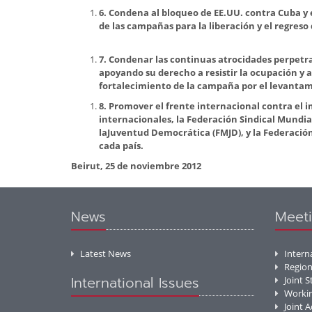
6.
Condena al bloqueo de EE.UU. contra Cuba y 
de las campañas para la liberación y el regreso
7.
Condenar las continuas atrocidades perpetrad
apoyando su derecho a resistir la ocupación y a
fortalecimiento de la campaña por el levantam
8.
Promover el frente internacional contra el i
internacionales, la Federación Sindical Mundial
laJuventud Democrática (FMJD), y la Federació
cada país.
Beirut, 25 de noviembre 2012
News
Meeti
Latest News
Intern
Region
International Issues
Joint 
Worki
Joint 