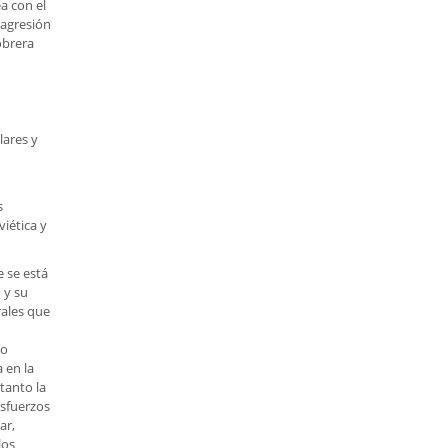
a con el
 agresión
obrera
lares y
s
iética y
e se está
 y su
rales que
io
 en la
tanto la
esfuerzos
ar,
los