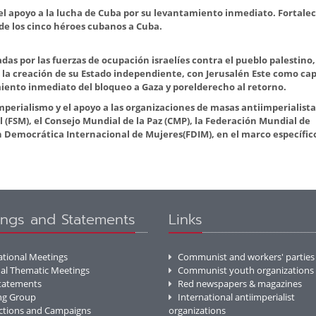
el apoyo a la lucha de Cuba por su levantamiento inmediato. Fortale
 de los cinco héroes cubanos a Cuba.
as por las fuerzas de ocupación israelíes contra el pueblo palestino,
 la creación de su Estado independiente, con Jerusalén Este como capi
iento inmediato del bloqueo a Gaza y porelderecho al retorno.
mperialismo y el apoyo a las organizaciones de masas antiimperialista
 (FSM), el Consejo Mundial de la Paz (CMP), la Federación Mundial de
n Democrática Internacional de Mujeres(FDIM), en el marco específic
ngs and Statements
Links
ational Meetings
Communist and workers' parties
al Thematic Meetings
Communist youth organizations
Statements
Red newspapers & magazines
ng Group
International antiimperialist
Actions and Campaigns
organizations