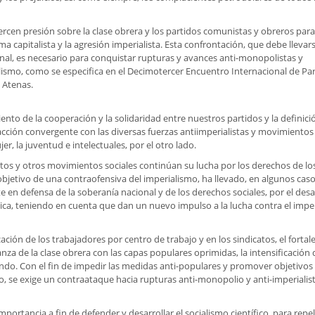
rcen presión sobre la clase obrera y los partidos comunistas y obreros para 
ma capitalista y la agresión imperialista. Esta confrontación, que debe llevar
onal, es necesario para conquistar rupturas y avances anti-monopolistas y
ialismo, como se especifica en el Decimotercer Encuentro Internacional de Pa
 Atenas.
nto de la cooperación y la solidaridad entre nuestros partidos y la definici
 acción convergente con las diversas fuerzas antiimperialistas y movimientos
er, la juventud e intelectuales, por el otro lado.
icatos y otros movimientos sociales continúan su lucha por los derechos de lo
objetivo de una contraofensiva del imperialismo, ha llevado, en algunos casos
en defensa de la soberanía nacional y de los derechos sociales, por el desa
gica, teniendo en cuenta que dan un nuevo impulso a la lucha contra el impe
ción de los trabajadores por centro de trabajo y en los sindicatos, el forta
nza de la clase obrera con las capas populares oprimidas, la intensificación 
undo. Con el fin de impedir las medidas anti-populares y promover objetivos
 se exige un contraataque hacia rupturas anti-monopolio y anti-imperialist
portancia a fin de defender y desarrollar el socialismo científico, para repel