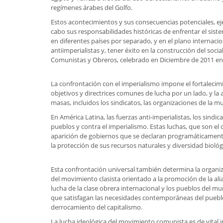
regímenes árabes del Golfo.
Estos acontecimientos y sus consecuencias potenciales, eje
cabo sus responsabilidades históricas de enfrentar el siste
en diferentes países por separado, y en el plano internaci
antiimperialistas y, tener éxito en la construcción del soc
Comunistas y Obreros, celebrado en Diciembre de 2011 en
La confrontación con el imperialismo impone el fortalecimie
objetivos y directrices comunes de lucha por un lado, y la
masas, incluidos los sindicatos, las organizaciones de la muj
En América Latina, las fuerzas anti-imperialistas, los sind
pueblos y contra el imperialismo. Estas luchas, que son el 
aparición de gobiernos que se declaran programáticamente 
la protección de sus recursos naturales y diversidad bioló
Esta confrontación universal también determina la organiza
del movimiento clasista orientado a la promoción de la alia
lucha de la clase obrera internacional y los pueblos del m
que satisfagan las necesidades contemporáneas del pueblo,
derrocamiento del capitalismo.
La lucha ideológica del movimiento comunista es de vital im